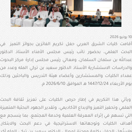
الإلكترونية
البوابة
الإعلامية
10 يونيو 2026
تواصل
أقامت كليات الشرق العربي حفل تكريم الفائزين بجوائز التميز في
معنا
البحث العلمي، بحضور نائب رئيس مجلس الأمناء الأستاذ الدكتور
عبدالله بن سلمان السلمان، ومعالي رئيس مجلس إدارة مركز البحوث
والدراسات الاستشارية الأستاذ الدكتور سعيد بن تركي المله وعدد من
عمداء الكليات والمستشارين وأعضاء هيئة التدريس والباحثين وذلك
يوم الأربعاء 1447/12/24 هـ الموافق 2026/6/10 م.
ويأتي هذا التكريم في إطار حرص الكليات على تعزيز ثقافة البحث
العلمي وتحفيز التميز والإبداع الأكاديمي، وتقدير الجهود البحثية المتميزة
التي تسهم في إثراء المعرفة العلمية وخدمة المجتمع، بما ينسجم مع
أهداف الكليات وتوجهاتها الاستراتيجية في دعم البحث والابتكار.
واستُهل الحفل بكلمة موجزة لمعالي الدكتور سعيد بن تركي المله أكد