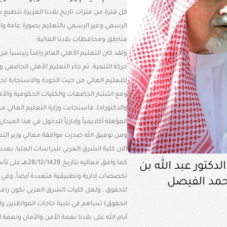
كل فترة من فترات تاريخ بلادنا العزيزة تنطبع ب
الرسمي وغير الرسمي بالتعليم بصورة عامة وال
مناطق ومحافظات بلادنا الغالية
.
ولقد كان التعليم الأهلي العام رافداً رئيسياً
حركة التنمية. ثم جاء التعليم الأهلي الجامعي ورغ
للتعليم العالي من حيث الجودة والاستجابة لح
ومع انتشار الجامعات والكليات الحكومية والأ
والدكتوراه)، فاستجابت وزارة التعليم العالي 
المؤهلة أكاديمياً وإدارياً للدخول في هذا الميدان
الآن كلية الشرق العربي للدراسات العليا، بع
ـ
كما وافق معاليه بتاريخ 28/12/1428ه
على تأس
لدكتور عبد الله بن
مد الفيصل
للحقوق , ولعل كليات الشرق العربي تكون رافداً
الحقوق) تساهم في تلبية حاجات المواطنين والم
أدام الله على بلادنا نعمة الأمن والأمان ونعم