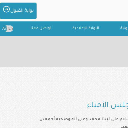
الصور
بوابة القبول
ونية
البوابة الإعلامية
تواصل معنا
Ar
En
لس الأمناء
سلام على نبينا محمد وعلى آله وصحبه أجمعين.
عد،