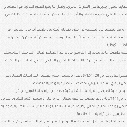
طابع تنموي يميزها عن الفترات الأخرى. ولعل ما يميز الفترة الحالية هو الاهتمام
تعليم العالي بصورة خاصة. ولا أدل على ذلك من انتشار الجامعات والكليات في
 من روافد التعليم في المملكة في فترة طويلة أثبت من خلالها أنه جزء أساسي في
م حداثته بيئةً إلا أنه وجد قبولاً ملحوظاً، ويرى المراقبون أنه سيكون محفزاً قوياً
اجات التوظيف
.
هلية ظهرت حاجة ملحة إلى التوسع في برامج التعليم العالي (لمرحلتي الماجستير
مشكورة لذلك بتشجيع حركة الابتعاث الداخلي والخارجي، ومنح التراخيص للجهات
.
ومن توفيق الله صدرت موافقة معالي وزير التعليم العالي بتاريخ 28/12/1428 على تأسيس كلية الفيصل للدراسات العليا، وهي
دد من برامج الماجستير في تخصصات تطبيقية وإدارية متعددة
.
يس كلية الفيصل للدراسات التطبيقية بعدد من برامج البكالوريوس في
تخصصات إدارية وتطبيقية متعددة أيضاً، وفي تاريخ 03/05/1441هـ صدرت موافقة معالي الوزير على تأسيس كلية الشرق العربي
 من روافد التعليم العالي (كلية الدراسات العليا وكلية الدراسات التطبيقية وكلية
قيمين على ثراء بلادنا الطاهرة
.
ة الريادة العلمية، في ظل قيادة خادم الحرمين الشريفين الملك سلمان بن عبدالعزيز