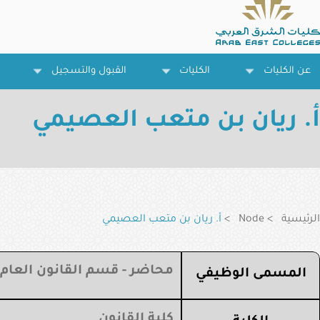
تجاوز
إلى
المحتوى
الرئيسي
عن الكليات
الكليات
القبول والتسجيل
أ. ريان بن متعب العصيمي
مسار
التنقل
الرئيسية
Node
أ. ريان بن متعب العصيمي
محاضر - قسم القانون العام
المسمى الوظيفي
كلية القانون