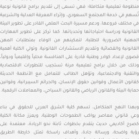
منظومة تعليمية متكاملة؛ فهي تسعى إلى تقديم برامج قانونية نوعية
تُسهم في خدمة المجتمع السعودي، وإثراء المعرفة العدلية والشرعية
في مختلف فروعها، ودعم مسيرة البحث العلمي القادر على تطوير البيئة
القانونية ودراسة احتياجاتها وتحدياتها. كما تركز على تطوير المهارات
المهنية الضرورية للطلبة، لتمكينهم من الوفاء بمتطلبات المهن
القانونية والقضائية وتقديم الاستشارات القانونية. وتولي الكلية أهمية
قصوى لإعداد كوادر وطنية قادرة على المنافسة محلياً وإقليمياً ودولياً،
وذلك من خلال برامج تعليمية مرنة تستجيب للتطورات الاقتصادية
والتقنية والاجتماعية، وتؤهل الطالب للتعامل مع الأنظمة الحديثة
كقانون الأعمال وقوانين حقوق الإنسان، والجرائم السيبرانية، وقوانين
حماية البيئة والقانون الرياضي والقانون السياحي، والمعاملات الرقمية.
وبهذا النهج المتكامل، تسهم كلية الشرق العربي للحقوق في بناء
وعي قانوني معاصر يواكب الطموحات الوطنية، ويعزز مكانة الكلية
كصرح أكاديمي حديث يتقدم بخطوات ثابتة نحو الريادة، معتمدة على
رؤية واضحة، ورسالة جادة، وأهداف راسخة تمثل خارطة الطريق