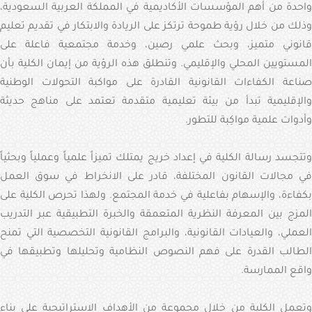
واحدة من أهم المؤسسات الأكاديمية في المملكة العربية السعودية،
وذلك من خلال رؤية طموحة ترتكز على الريادة والابتكار في تقديم تعليم
قانوني متميز، وبحث علمي رصين، وخدمة مجتمعية فاعلة على
المستويين المحلي والإقليمي. وتنطلق هذه الرؤية من إيمان الكلية بأن
صناعة الكفاءات القانونية القادرة على مواكبة التحولات الوطنية
والإقليمية تبدأ من بيئة تعليمية متقدمة تعتمد على مناهج حديثة
وأدوات علمية مواكِبة للتطور.
وتتجسد رسالة الكلية في إعداد خريج يمتلك تميزاً علمياً وعملياً وبحثياً
في مجالات القانون المختلفة، قادر على الانخراط في سوق العمل
بكفاءة، والإسهام بفاعلية في خدمة المجتمع. ولهذا تحرص الكلية على
المزج بين المعرفة النظرية المتعمقة والخبرة التطبيقية عبر التدريب
العملي، والعيادات القانونية، والبرامج القانونية التخصصية التي تمنح
الطالب القدرة على فهم النصوص النظامية وتحليلها وتطبيقها في
واقع الممارسة.
وتعمل الكلية من خلال مجموعة من الأهداف الاستراتيجية على بناء