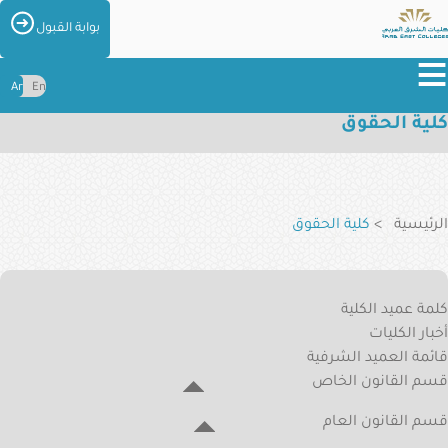
تجاوز
الصور
بوابة القبول
إلى
≡
المحتوى
Ar
En
الرئيسي
كلية الحقوق
عن
الكليات
مسار
التنقل
الكليات
الرئيسية
كلية الحقوق
القبول
والتسجيل
Law
كلمة عميد الكلية
College
المراكز
أخبار الكليات
والإدارات
Menu
قائمة العميد الشرفية
الطلاب
قسم القانون الخاص
والخريجين
قسم القانون العام
الخدمات