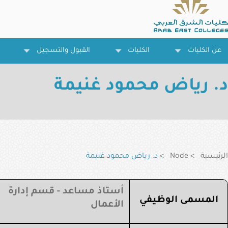
تجاوز
إلى
المحتوى
الرئيسي
عن الكليات
الكليات
القبول والتسجيل
د. رياض محمود غنيمة
مسار
التنقل
الرئيسية
Node
د. رياض محمود غنيمة
أستاذ مساعد - قسم إدارة
المسمى الوظيفي
الأعمال