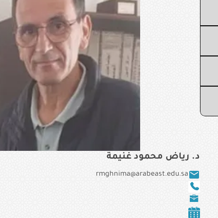
د. رياض محمود غنيمة
rmghnima@arabeast.edu.sa