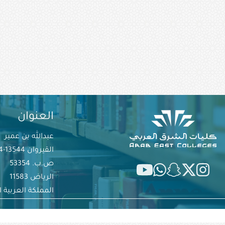
العنوان
عبدالله بن عمير
القيروان 13544-6394
ص.ب. 53354
الرياض 11583
المملكة العربية 