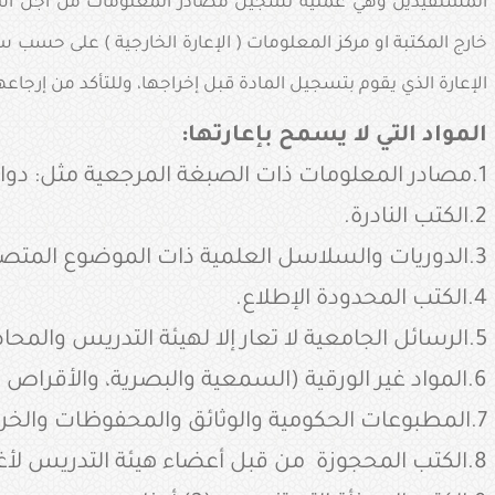
المستفيدين وهي عملية تسجيل مصادر المعلومات من اجل استخدام
خارج المكتبة او مركز المعلومات ( الإعارة الخارجية ) على حس
الإعارة الذي يقوم بتسجيل المادة قبل إخراجها، وللتأكد من إرجا
المواد التي لا يسمح بإعارتها:
1.مصادر المعلومات ذات الصبغة المرجعية مثل: دوائر المعارف، والقواميس والأدلة وما في حكمها.
2.الكتب النادرة.
3.الدوريات والسلاسل العلمية ذات الموضوع المتصل.
4.الكتب المحدودة الإطلاع.
5.الرسائل الجامعية لا تعار إلا لهيئة التدريس والمحاضرين والمعيدين في الكلية، ولمدة أسبوع فقط.
6.المواد غير الورقية (السمعية والبصرية، والأقراص والمصغرات الفيلمية).
7.المطبوعات الحكومية والوثائق والمحفوظات والخرائط والملفات.
8.الكتب المحجوزة من قبل أعضاء هيئة التدريس لأغراض تعليمية.