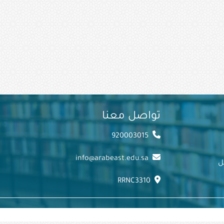
تواصل معنا
920003015
info@arabeast.edu.sa
ل
RRNC3310