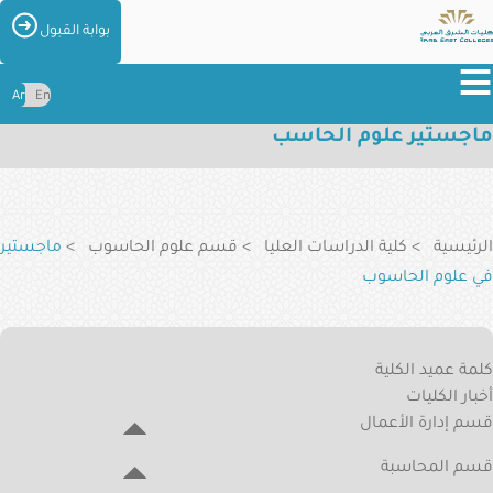
تجاوز
الصور
بوابة القبول
إلى
≡
المحتوى
Ar
En
الرئيسي
ماجستير علوم الحاسب
عن
الكليات
مسار
التنقل
الكليات
الرئيسية
كلية الدراسات العليا
قسم علوم الحاسوب
ماجستير
القبول
في علوم الحاسوب
والتسجيل
Graduate
المراكز
والإدارات
كلمة عميد الكلية
College
أخبار الكليات
Menu
الطلاب
قسم إدارة الأعمال
والخريجين
قسم المحاسبة
الخدمات