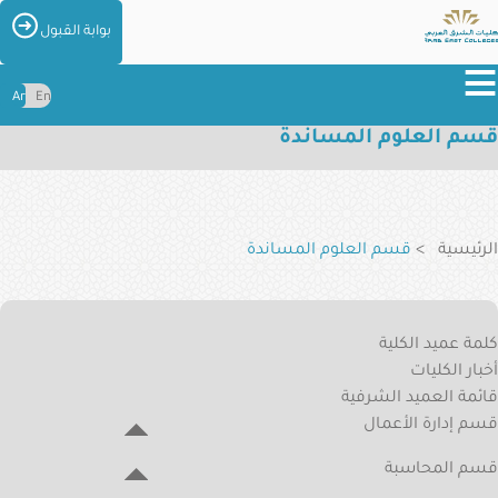
تجاوز
الصور
بوابة القبول
إلى
≡
المحتوى
Ar
En
الرئيسي
قسم العلوم المساندة
عن
الكليات
مسار
التنقل
الكليات
الرئيسية
قسم العلوم المساندة
القبول
والتسجيل
Applied
كلمة عميد الكلية
College
المراكز
أخبار الكليات
والإدارات
Menu
قائمة العميد الشرفية
الطلاب
قسم إدارة الأعمال
والخريجين
قسم المحاسبة
الخدمات