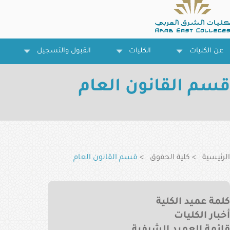
تجاوز
إلى
المحتوى
الرئيسي
عن الكليات
الكليات
القبول والتسجيل
قسم القانون العام
مسار
التنقل
الرئيسية
كلية الحقوق
قسم القانون العام
Law
كلمة عميد الكلية
College
أخبار الكليات
Menu