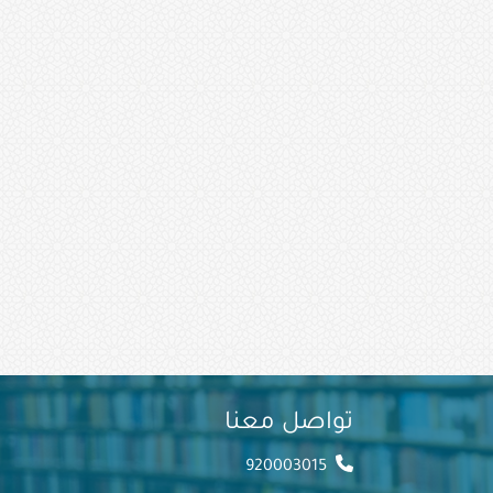
تواصل معنا
920003015