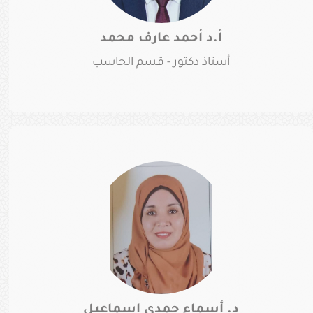
أ.د أحمد عارف محمد
أستاذ دكتور - قسم الحاسب
د. أسماء حمدى إسماعيل