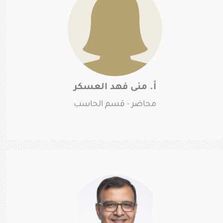
أ. منى فهد العسكر
محاضر - قسم الحاسب